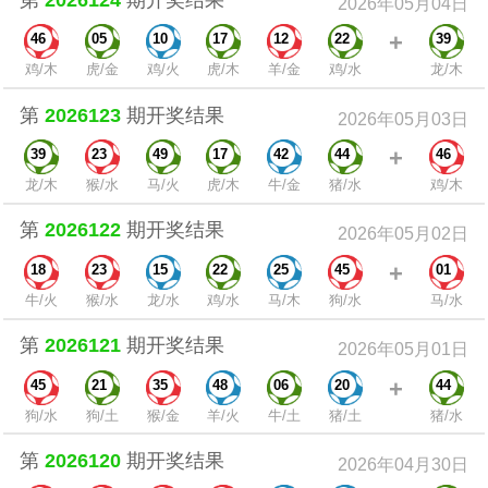
2026年05月04日
+
46
05
10
17
12
22
39
鸡/木
虎/金
鸡/火
虎/木
羊/金
鸡/水
龙/木
第
2026123
期开奖结果
2026年05月03日
+
39
23
49
17
42
44
46
龙/木
猴/水
马/火
虎/木
牛/金
猪/水
鸡/木
第
2026122
期开奖结果
2026年05月02日
+
18
23
15
22
25
45
01
牛/火
猴/水
龙/水
鸡/水
马/木
狗/水
马/水
第
2026121
期开奖结果
2026年05月01日
+
45
21
35
48
06
20
44
狗/水
狗/土
猴/金
羊/火
牛/土
猪/土
猪/水
第
2026120
期开奖结果
2026年04月30日