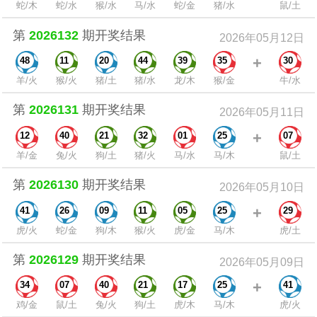
蛇/木
蛇/水
猴/水
马/水
蛇/金
猪/水
鼠/土
第
2026132
期开奖结果
2026年05月12日
+
48
11
20
44
39
35
30
羊/火
猴/火
猪/土
猪/水
龙/木
猴/金
牛/水
第
2026131
期开奖结果
2026年05月11日
+
12
40
21
32
01
25
07
羊/金
兔/火
狗/土
猪/火
马/水
马/木
鼠/土
第
2026130
期开奖结果
2026年05月10日
+
41
26
09
11
05
25
29
虎/火
蛇/金
狗/木
猴/火
虎/金
马/木
虎/土
第
2026129
期开奖结果
2026年05月09日
+
34
07
40
21
17
25
41
鸡/金
鼠/土
兔/火
狗/土
虎/木
马/木
虎/火