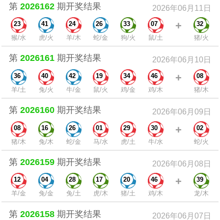
第
2026162
期开奖结果
2026年06月11日
+
23
41
24
26
33
07
32
猴/水
虎/火
羊/木
蛇/金
狗/火
鼠/土
猪/火
第
2026161
期开奖结果
2026年06月10日
+
36
40
42
19
34
46
08
羊/土
兔/火
牛/金
鼠/火
鸡/金
鸡/木
猪/木
第
2026160
期开奖结果
2026年06月09日
+
08
16
26
01
29
30
02
猪/木
兔/木
蛇/金
马/水
虎/土
牛/水
蛇/火
第
2026159
期开奖结果
2026年06月08日
+
12
04
28
17
20
46
39
羊/金
兔/金
兔/土
虎/木
猪/土
鸡/木
龙/木
第
2026158
期开奖结果
2026年06月07日