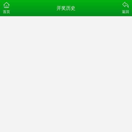
开奖历史
首页
返回