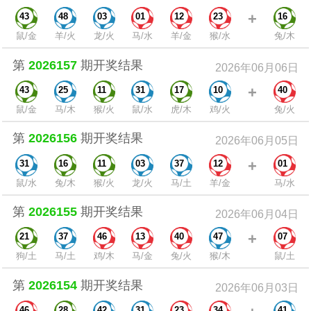
+
43
48
03
01
12
23
16
鼠/金
羊/火
龙/火
马/水
羊/金
猴/水
兔/木
第
2026157
期开奖结果
2026年06月06日
+
43
25
11
31
17
10
40
鼠/金
马/木
猴/火
鼠/水
虎/木
鸡/火
兔/火
第
2026156
期开奖结果
2026年06月05日
+
31
16
11
03
37
12
01
鼠/水
兔/木
猴/火
龙/火
马/土
羊/金
马/水
第
2026155
期开奖结果
2026年06月04日
+
21
37
46
13
40
47
07
狗/土
马/土
鸡/木
马/金
兔/火
猴/木
鼠/土
第
2026154
期开奖结果
2026年06月03日
46
28
42
31
23
34
41