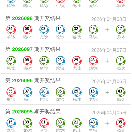
鸡/火
猪/火
鸡/水
牛/火
兔/土
虎/木
羊/金
第
2026098
期开奖结果
2026年04月08日
+
24
08
03
14
32
49
17
羊/木
猪/木
龙/火
蛇/水
猪/火
马/火
虎/木
第
2026097
期开奖结果
2026年04月07日
+
28
08
44
26
29
46
11
兔/土
猪/木
猪/水
蛇/金
虎/土
鸡/木
猴/火
第
2026096
期开奖结果
2026年04月06日
+
35
37
26
05
25
15
43
猴/金
马/土
蛇/金
虎/金
马/木
龙/水
鼠/金
第
2026095
期开奖结果
2026年04月05日
+
15
39
01
38
21
48
35
龙/水
龙/木
马/水
蛇/木
狗/土
羊/火
猴/金