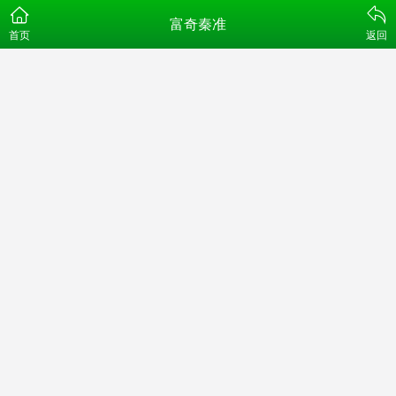
富奇秦准
首页
返回