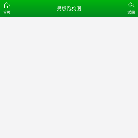
另版跑狗图
首页
返回