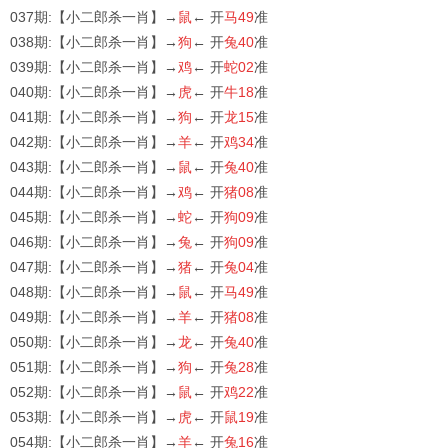
037期:【小二郎杀一肖】→
鼠
← 开
马49
准
038期:【小二郎杀一肖】→
狗
← 开
兔40
准
039期:【小二郎杀一肖】→
鸡
← 开
蛇02
准
040期:【小二郎杀一肖】→
虎
← 开
牛18
准
041期:【小二郎杀一肖】→
狗
← 开
龙15
准
042期:【小二郎杀一肖】→
羊
← 开
鸡34
准
043期:【小二郎杀一肖】→
鼠
← 开
兔40
准
044期:【小二郎杀一肖】→
鸡
← 开
猪08
准
045期:【小二郎杀一肖】→
蛇
← 开
狗09
准
046期:【小二郎杀一肖】→
兔
← 开
狗09
准
047期:【小二郎杀一肖】→
猪
← 开
兔04
准
048期:【小二郎杀一肖】→
鼠
← 开
马49
准
049期:【小二郎杀一肖】→
羊
← 开
猪08
准
050期:【小二郎杀一肖】→
龙
← 开
兔40
准
051期:【小二郎杀一肖】→
狗
← 开
兔28
准
052期:【小二郎杀一肖】→
鼠
← 开
鸡22
准
053期:【小二郎杀一肖】→
虎
← 开
鼠19
准
054期:【小二郎杀一肖】→
羊
← 开
兔16
准