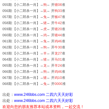
055期:【小二郎杀一肖】→
狗
← 开
猪08
准
056期:【小二郎杀一肖】→
鼠
← 开
狗33
准
057期:【小二郎杀一肖】→
兔
← 开
猴47
准
058期:【小二郎杀一肖】→
猪
← 开
牛42
准
059期:【小二郎杀一肖】→
虎
← 开
猪20
准
060期:【小二郎杀一肖】→
鸡
← 开
猪44
准
061期:【小二郎杀一肖】→
兔
← 开
鸡46
准
062期:【小二郎杀一肖】→
狗
← 开
牛30
准
063期:【小二郎杀一肖】→
羊
← 开
龙27
准
064期:【小二郎杀一肖】→
猪
← 开
马01
准
065期:【小二郎杀一肖】→
龙
← 开
羊24
准
066期:【小二郎杀一肖】→
狗
← 开
鸡46
准
067期:【小二郎杀一肖】→
猪
← 开
鸡10
准
068期:【小二郎杀一肖】→
兔
← 开
0000
准
出处：
www.246bbs.com 二四六天天好彩
出处：
www.246bbs.com 二四六天天好彩
欢迎向您的朋友推荐本站或本资料，一起交流！